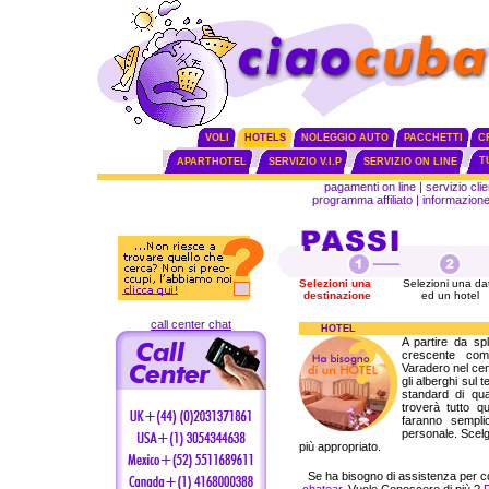
VOLI
HOTELS
NOLEGGIO AUTO
PACCHETTI
C
T
APARTHOTEL
SERVIZIO V.I.P
SERVIZIO ON LINE
pagamenti on line
|
servizio clie
programma affiliato
|
informazione 
Selezioni una
Selezioni una da
destinazione
ed un hotel
call center chat
HOTEL
A partire da spl
crescente comp
Varadero nel cent
gli alberghi sul 
standard di qual
troverà tutto q
faranno sempli
personale. Scelga
più appropriato.
Se ha bisogno di assistenza per 