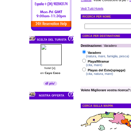
chatear
. Vuole Conoscere di più ?
D
Vedi Tutti Hotels
RICERCA PER NOME
CERCA PER DESTINATIONE
SCELTA DEL TURISTA
Destinazione:
Varadero
Varadero
(natura, mare, famiglia, pesca)
Playa/Miramar
(cita, mare)
hotel [x].
Playas del Este(spiagge)
en
Cayo Coco
(cita, natura, mare)
Volete Migliorare vostra ricerca?:
NOSTRA OFFERTA
CERCA SULLA MAPPA