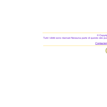
© Copyri
Tutti I diritti sono riservati Nessuna parte di questo sito 
Contacteno