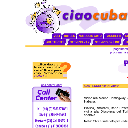
VOLI
HOTELS
NOLEGGIO AUTO
PACCHETTI
C
T
APARTHOTEL
SERVIZIO V.I.P
SERVIZIO ON LINE
pagamenti 
programma aff
call center chat
CAMPEGGIO "
Hotel Villas
"
Vicino alla Marina Hemingway, c
Habana.
Piscina, Ristoranti, Bar e Caffett
vicina alla Discoteca del Tu
sportivo.
Nota
: Clicca sulle foto per veder