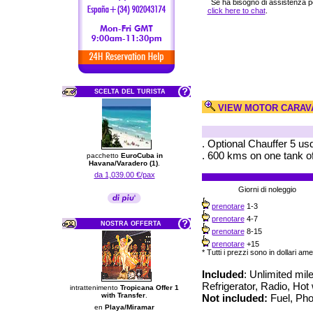
Se ha bisogno di assistenza p
click here to chat
.
SCELTA DEL TURISTA
VIEW MOTOR CARAVA
. Optional Chauffer 5 us
. 600 kms on one tank of
pacchetto
EuroCuba in
Havana/Varadero (1)
.
da 1,039.00 €/pax
Giorni di noleggio
prenotare
1-3
prenotare
4-7
NOSTRA OFFERTA
prenotare
8-15
prenotare
+15
* Tutti i prezzi sono in dollari ame
Included
: Unlimited mil
Refrigerator, Radio, Hot
intrattenimento
Tropicana Offer 1
with Transfer
.
Not included:
Fuel, Phon
en
Playa/Miramar