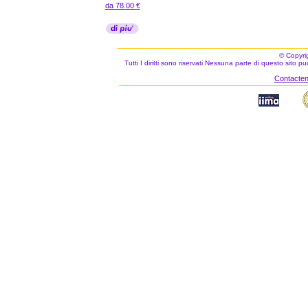
da 78.00 €
© Copyri
Tutti I diritti sono riservati Nessuna parte di questo sito 
Contacteno