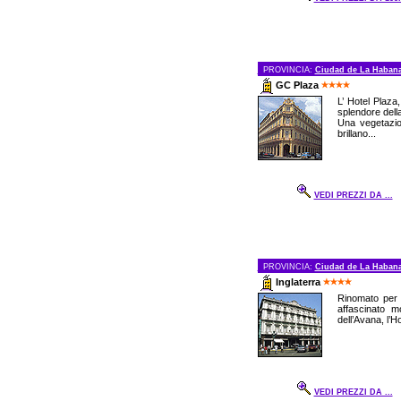
PROVINCIA:
Ciudad de La Haban
GC Plaza
L’ Hotel Plaza
splendore della
Una vegetazion
brillano...
VEDI PREZZI DA ...
PROVINCIA:
Ciudad de La Haban
Inglaterra
Rinomato per l
affascinato mo
dell’Avana, l’H
VEDI PREZZI DA ...