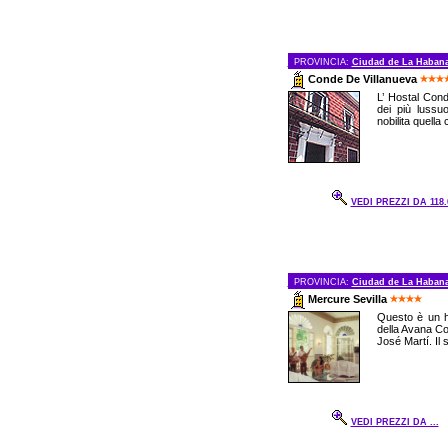
PROVINCIA:
Ciudad de La Haban
Conde De Villanueva
L’ Hostal Cond
dei più lussu
nobilita quella 
VEDI PREZZI DA 118.
PROVINCIA:
Ciudad de La Haban
Mercure Sevilla
Questo è un ho
della Avana Co
José Martí. Il 
VEDI PREZZI DA ...