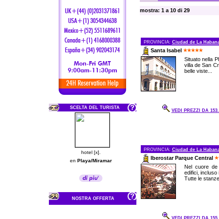
mostra: 1 a 10 di 29
PROVINCIA:
Ciudad de La Haban
Santa Isabel
Situato nella 
villa de San C
belle viste...
SCELTA DEL TURISTA
VEDI PREZZI DA 153.
PROVINCIA:
Ciudad de La Haban
hotel [x].
Iberostar Parque Central
en
Playa/Miramar
Nel cuore de 
edifici, incluso
Tutte le stanze
NOSTRA OFFERTA
VEDI PREZZI DA 155.