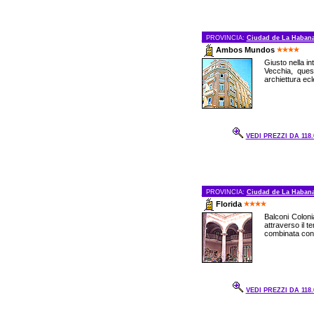
PROVINCIA:
Ciudad de La Haban
Ambos Mundos
Giusto nella i
Vecchia, ques
archiettura ecl
VEDI PREZZI DA 118.
PROVINCIA:
Ciudad de La Haban
Florida
Balconi Coloni
attraverso il 
combinata con l
VEDI PREZZI DA 118.