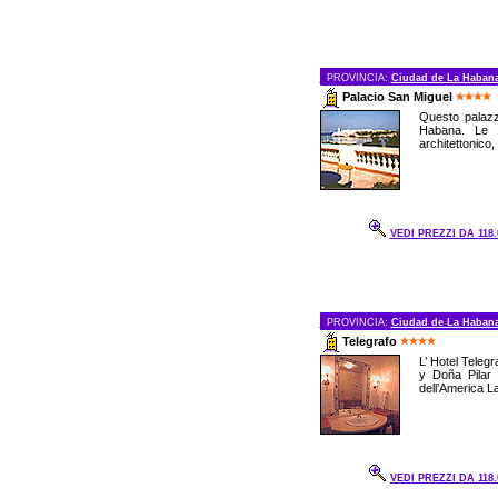
PROVINCIA:
Ciudad de La Haban
Palacio San Miguel
Questo palazz
Habana. Le s
architettonico,
VEDI PREZZI DA 118.
PROVINCIA:
Ciudad de La Haban
Telegrafo
L’ Hotel Teleg
y Doña Pilar 
dell’America La
VEDI PREZZI DA 118.