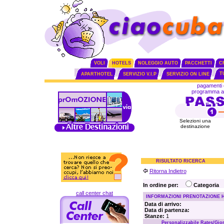
VOLI
HOTELS
NOLEGGIO AUTO
PACCHETTI
C
T
APARTHOTEL
SERVIZIO V.I.P
SERVIZIO ON LINE
pagamenti 
programma aff
Selezioni una
destinazione
RISULTATO RICERCA
Ritorna Indietro
In ordine per:
Categoria
call center chat
INFORMAZIONI PRENOTAZIONE 
Data di arrivo:
Data di partenza:
Stanze:
1
Personalizzabile Rates/Gio