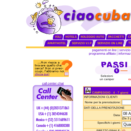
VOLI
HOTELS
NOLEGGIO AUTO
PACCHETTI
C
T
APARTHOTEL
SERVIZIO V.I.P
SERVIZIO ON LINE
pagamenti on line
|
servizio 
programma affiliato
|
informazi
Selezioni
un camper
ca
call center chat
CAMPEGGIO : 4 - 7 giorni
INFORMAZIONI CLIENTI
Nome per la prenotazione:
DATI DELLA PRENOTAZIONE
Data:
(Da 3 g
Specifichi i giorni:
PREZZO FINALE:
(*)