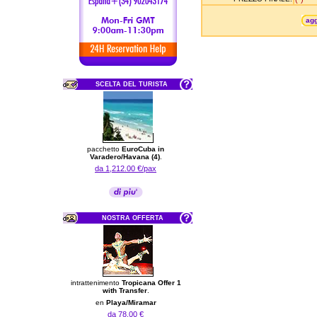
agg
SCELTA DEL TURISTA
pacchetto
EuroCuba in
Varadero/Havana (4)
.
da 1,212.00 €/pax
NOSTRA OFFERTA
intrattenimento
Tropicana Offer 1
with Transfer
.
en
Playa/Miramar
da 78.00 €