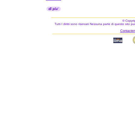
© Copyri
Tutti I diritti sono riservati Nessuna parte di questo sito 
Contacteno